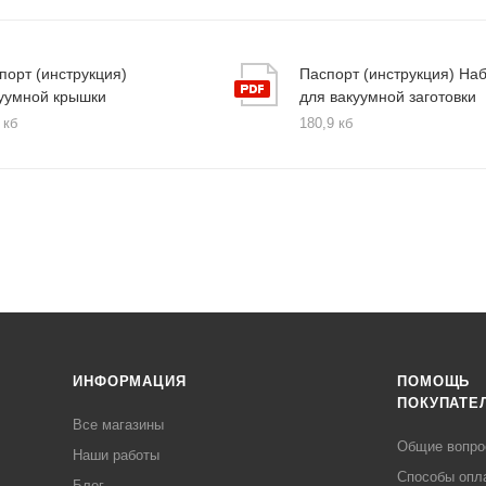
порт (инструкция)
Паспорт (инструкция) На
уумной крышки
для вакуумной заготовки
 кб
180,9 кб
ИНФОРМАЦИЯ
ПОМОЩЬ
ПОКУПАТЕ
Все магазины
Общие вопр
Наши работы
Способы опл
Блог