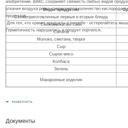
изобретение. ВАКС сохраняет свежесть любых видов продукт
откачке воздуха резко сокращается количество кислорода в 
Виды продуктов
Ср
продуктов.
Свежеприготовленные первые и вторые блюда
Для тех, кто хранит продукты в погребе - остерегайтесь мы
Свежевыжатые соки
Гермитичность нарушалась и продукт портился.
Салаты
Молоко, сметана, творог
Сыр
Сырое мясо
Колбаса
Зелень
Макаронные изделия
Документы