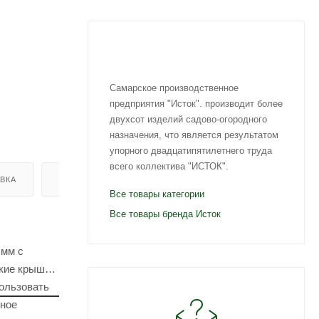
Самарское производственное
предприятия "Исток". производит более
двухсот изделий садово-огородного
назначения, что является результатом
упорного двадцатипятилетнего труда
всего коллектива "ИСТОК".
ВКА
ОТЗЫВЫ
Все товары категории
Все товары бренда Исток
 мм с
кие крышки,
пользовать
ьное