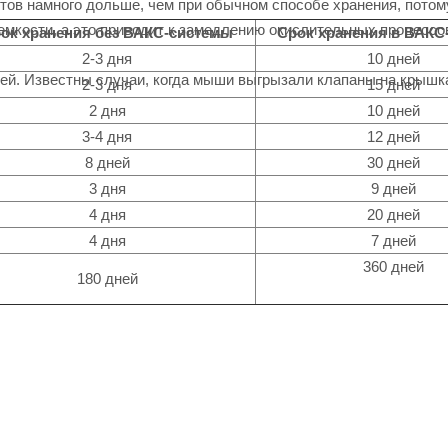
ов намного дольше, чем при обычном способе хранения, потому
емкости, а это приводит к замедлению окислительных процессов,
ок хранения без ВАКС-системы
Срок хранения в ВАКС
2-3 дня
10 дней
шей. Известны случаи, когда мыши выгрызали клапаны на крышк
2-3 дня
15 дней
2 дня
10 дней
3-4 дня
12 дней
8 дней
30 дней
3 дня
9 дней
4 дня
20 дней
4 дня
7 дней
360 дней
180 дней