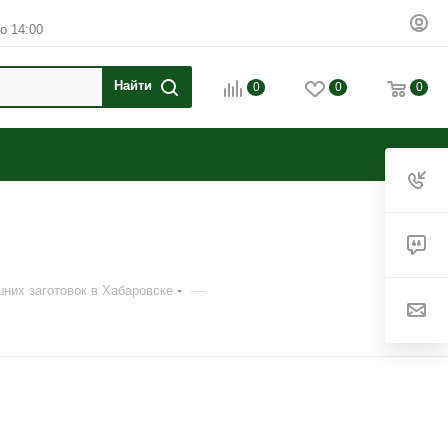
о 14:00
0
0
0
—
них заготовок в Хабаровске