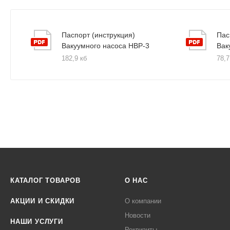
Паспорт (инструкция)
Пас
Вакуумного насоса НВР-3
Вак
182,9 кб
78,7
КАТАЛОГ ТОВАРОВ
О НАС
АКЦИИ И СКИДКИ
О компании
Новости
НАШИ УСЛУГИ
Реквизиты