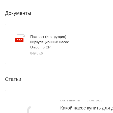
Параметры электрической сети — 230В, 50Гц
Степень защиты — IP44
Документы
Паспорт (инструкция)
циркуляционный насос
Unipump CP
849,8 кб
Статьи
КАК ВЫБРАТЬ
—
24.06.2022
Какой насос купить для 