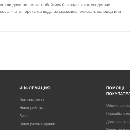
а или дачи не сможет обойтись без воды и как следствие
соса — это перекачка воды из скважины, емкости, колодца или
ИНФОРМАЦИЯ
ПОМОЩЬ
ПОКУПАТЕ
Все магазины
Общие вопр
Наши работы
Способы опл
Блог
Доставка тов
Наши рекомендации
Гарантия и в