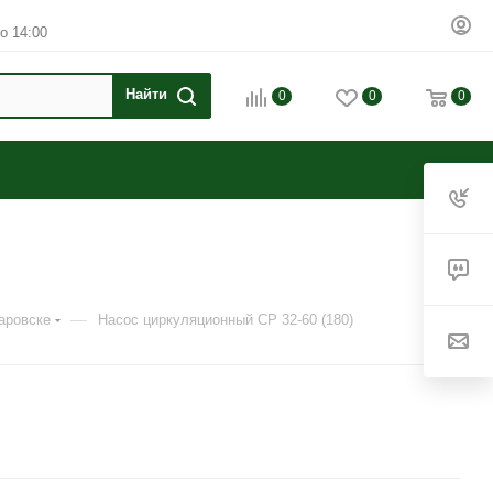
о 14:00
0
0
0
—
аровске
Насос циркуляционный CP 32-60 (180)