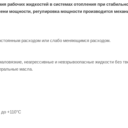
ия рабочих жидкостей в системах отопления при стабильн
пени мощности, регулировка мощности производится механ
постоянным расходом или слабо меняющимся расходом.
маловязкие, неагрессивные и невзрывоопасные жидкости без т
еральные масла.
 до +110°С
ды — до +40°С