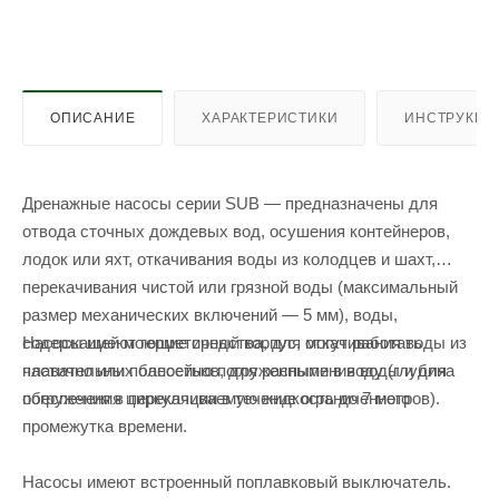
ОПИСАНИЕ
ХАРАКТЕРИСТИКИ
ИНСТРУКЦИ
Дренажные насосы серии SUB — предназначены для
отвода сточных дождевых вод, осушения контейнеров,
лодок или яхт, откачивания воды из колодцев и шахт,
перекачивания чистой или грязной воды (максимальный
размер механических включений — 5 мм), воды,
Насосы имеют герметичный корпус, могут работать
содержащей моющие средства, для откачивания воды из
частично или полностью погруженными в воду (глубина
плавательных бассейнов, для распыления воды и для
погружения в перекачиваемую жидкость до 7 метров).
обеспечения циркуляции в течение ограниченного
промежутка времени.
Насосы имеют встроенный поплавковый выключатель.