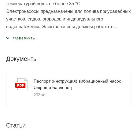
температурой воды не более 35 °С.
Электронасосы предназначены для полива приусадебных
участков, садов, огородов и индивидуального
водоснабжения. Электронасосы должны работать
полностью погруженными в воду (рис. 1), не
соприкасаться со стенками и дном колодца. Режим
работы — не более 12 часов в сутки с отключением через
каждые 2 часа работы на 15–20 минут.
Документы
Паспорт (инструкция) вибрационный насос
Unipump Бавленец
232 кб
Статьи