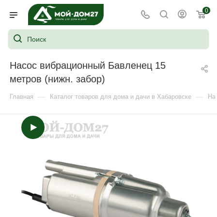
0
Насос вибрационный Бавленец 15
метров (нижн. забор)
—
—
Главная
Каталог товаров для дома и дачи в Хабаровске
На