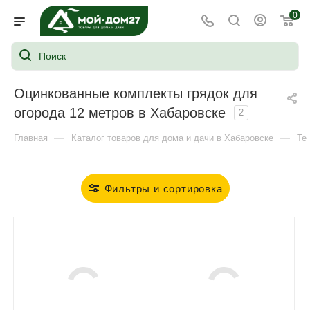
0
Оцинкованные комплекты грядок для
огорода 12 метров в Хабаровске
2
—
—
Главная
Каталог товаров для дома и дачи в Хабаровске
Те
Фильтры и сортировка