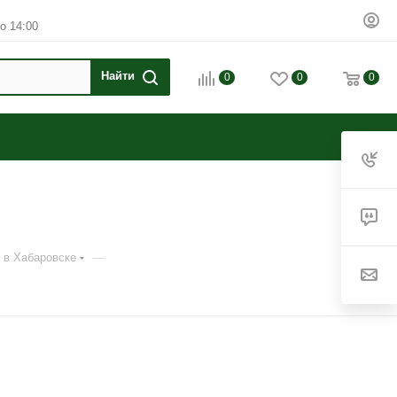
о 14:00
0
0
0
—
 в Хабаровске