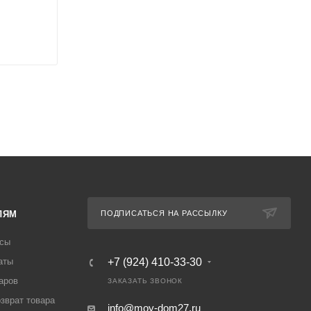
ЛЯМ
ПОДПИСАТЬСЯ НА РАССЫЛКУ
осы
аты
+7 (924) 410-33-30
аров
ЗАКАЗАТЬ ЗВОНОК
озврат товара
info@moy-dom27.ru