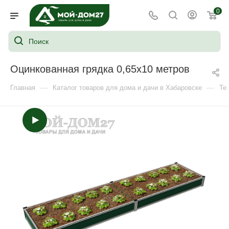
0
Оцинкованная грядка 0,65х10 метров
—
—
Главная
Каталог товаров для дома и дачи в Хабаровске
Те