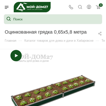
0
Оцинкованная грядка 0,65х5,8 метра
—
—
Главная
Каталог товаров для дома и дачи в Хабаровске
Те