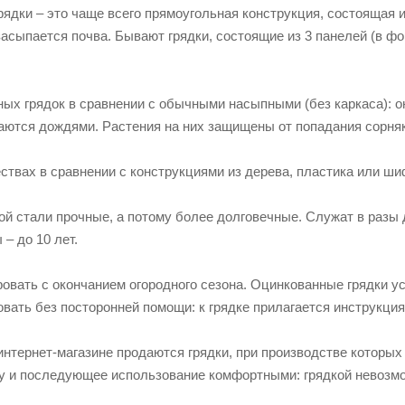
ядки – это чаще всего прямоугольная конструкция, состоящая и
засыпается почва. Бывают грядки, состоящие из 3 панелей (в ф
х грядок в сравнении с обычными насыпными (без каркаса): он
аются дождями. Растения на них защищены от попадания сорня
ствах в сравнении с конструкциями из дерева, пластика или ш
ой стали прочные, а потому более долговечные. Служат в разы
– до 10 лет.
вать с окончанием огородного сезона. Оцинкованные грядки ус
овать без посторонней помощи: к грядке прилагается инструкци
тернет-магазине продаются грядки, при производстве которых 
ку и последующее использование комфортными: грядкой невозмо