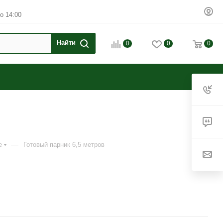
о 14:00
0
0
0
—
е
Готовый парник 6,5 метров