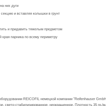
на них дуги
 секцию и вставляя колышки в грунт
утить и придавить тяжелым предметом
й края парника по всему периметру
 оборудовании REICOFIL немецкой компании "Reifenhauser Gmb
ое, свето-стабилизированное, неокрашенное. Плотность 35 гр./м