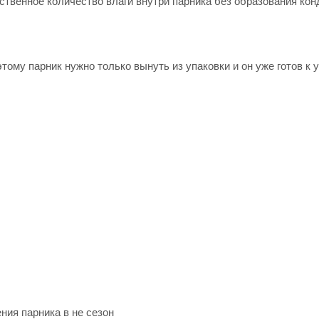
твенное количество влаги внутри парника без образования кон
этому парник нужно только вынуть из упаковки и он уже готов к 
ния парника в не сезон