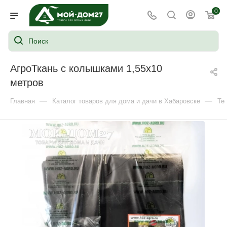
0
АгроТкань с колышками 1,55х10
метров
—
—
Главная
Каталог товаров для дома и дачи в Хабаровске
Те