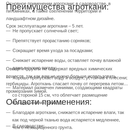
Основное применении агроткани: в садоводстве, в
Преимущества агроткани:
питомниках, а также озеленении территории и
ландшафтном дизайне.
Срок эксплуатации агроткани – 5 лет.
Не пропускает солнечный свет;
Препятствует прорастанию сорняков;
Сокращает время ухода за посадками;
Снижает испарение воды, оставляет почву влажной
даже в сухую погоду;
Овощи и фрукты не содержат вредных химических
веществ, так как вам не нужно больше использовать
Хорошо пропускает воду и воздух, устойчив к плесени;
гербициды. Агроткань спасает почву от перегрева летом и
Материал размечен линиями, создающими квадраты
промерзания зимой.
со стороной 15 см, что облегчает размещение
Области применения:
посадочного материала;
Благодаря агроткани, снижается испарение влаги, так
как под черной тканью вода испаряется медленнее,
В садоводстве;
чем с незащищенного грунта.