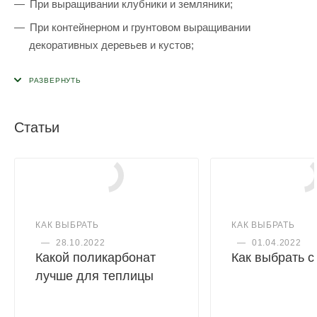
При выращивании клубники и земляники;
При контейнерном и грунтовом выращивании
декоративных деревьев и кустов;
При создании газонов;
Как мульчирующий материал;
При выполнении работ по ландшафтному дизайну;
Статьи
В строительных целях как геотекстиль – осуществляет
стабилизацию грунта, разделение слоёв, армирование
и т.д.
КАК ВЫБРАТЬ
КАК ВЫБРАТЬ
—
28.10.2022
—
01.04.2022
Какой поликарбонат
Как выбрать 
лучше для теплицы