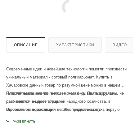
ОПИСАНИЕ
ХАРАКТЕРИСТИКИ
ВИДЕО
Современные идеи и новейшие технологии помогли произвести
уникальный материал - сотовый поликарбонат. Купить в
Хабаровске данный товар по разумной цене можно в нашем
интернет-магазине или в нашем магазине. Поликарбонат
Пластичность
- легко гнется, можно скручивать в рулоны, не
применяется в массе отраслей народного хозяйства, в
разбивается, не даёт трещин
строительстве, рекламе и т.п. Мы предлагаем его в первую
Высокая теплоизоляция
ее обеспечивает воздух,
очередь для теплиц, как идеальную замену стекла.
содержащийся в пустотах
Термо и огнестойкость
- группа горючести Г1, группа
На сегодняшний день идеальный материал для покрытия теплиц -
воспламеняемости В2, класс пожарной безопасности КМ3