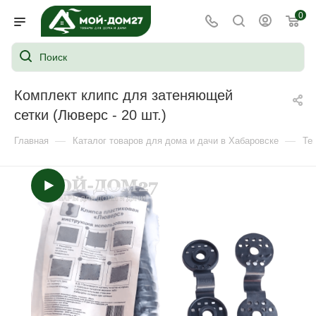
0
Комплект клипс для затеняющей
сетки (Люверс - 20 шт.)
—
—
Главная
Каталог товаров для дома и дачи в Хабаровске
Те