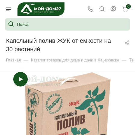
0
Капельный полив ЖУК от ёмкости на
30 растений
—
—
Главная
Каталог товаров для дома и дачи в Хабаровске
Те