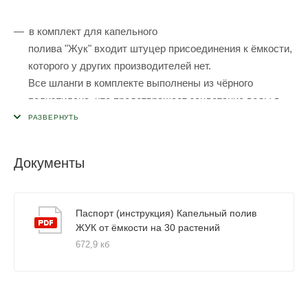
в комплект для капельного
полива "Жук" входит штуцер присоединения к ёмкости,
которого у других производителей нет.
Все шланги в комплекте выполнены из чёрного
полиэтилена, что предотвращает зацветание воды в
полостях шлангов;
капельницы в капельном поливе "Жук"
имеют синусоидальную форму, что исключает засор её
Документы
канала;
для монтажа подающих шлангов к магистральному, в
Паспорт (инструкция) Капельный полив
комплекте предусмотрено шило;
ЖУК от ёмкости на 30 растений
тройники большие, уголки в комплекте
672,9 кб
используются для предотвращения заломов
магистрального шланга при поворотах на 90
градусов. Заглушки и краны, дают возможность
устанавливать капельный полив "Жук" сразу на