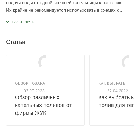
подачи воды от одной внешней капельницы к растению.
Их крайне не рекомендуется использовать в схемах с
разветвлением полива от одной внешней капельницы на 2
или 4 растения. Из-за отсутствия лабиринта вылив будет
очень неравномерный и не стабильный поэтому
рекомендуется использовать в комплекте с наружной
Статьи
компенсированной капельницей
ОБЗОР ТОВАРА
КАК ВЫБРАТЬ
—
07.07.2023
—
22.04.2022
Обзор различных
Как выбрать 
капельных поливов от
полив для те
фирмы ЖУК