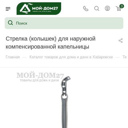
0
Стрелка (колышек) для наружной
компенсированной капельницы
—
—
Главная
Каталог товаров для дома и дачи в Хабаровске
Те