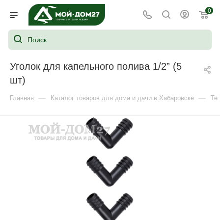
0
Уголок для капельного полива 1/2” (5
шт)
—
—
Главная
Каталог товаров для дома и дачи в Хабаровске
Те