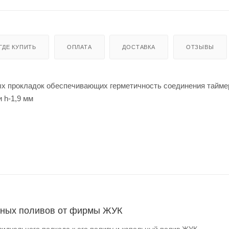
ГДЕ КУПИТЬ
ОПЛАТА
ДОСТАВКА
ОТЗЫВЫ
ых прокладок обеспечивающих герметичность соединения тайме
 h-1,9 мм
ьных поливов от фирмы ЖУК
видуального подхода к его поливу и капельный полив ЖУК