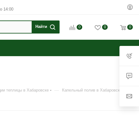
о 14:00
0
0
0
—
ии теплицы в Хабаровске
Капельный полив в Хабаровске