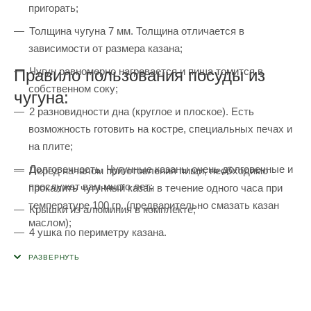
пригорать;
Толщина чугуна 7 мм. Толщина отличается в
зависимости от размера казана;
Чугун равномерно нагревается и пища томится в
Правило пользования посуды из
собственном соку;
чугуна:
2 разновидности дна (круглое и плоское). Есть
возможность готовить на костре, специальных печах и
на плите;
Долговечность. Чугунные казаны очень долговечные и
Перед началом приготовления пищи, необходимо
прослужат вам много лет;
прокалить чугунный казан в течение одного часа при
температуре 100 гр. (предварительно смазать казан
Крышки из алюминия в комплекте;
маслом);
4 ушка по периметру казана.
Нельзя хранить пищу в казане;
Хранить в сухом месте;
Мыть после использования в теплой воде без моющих
средств.