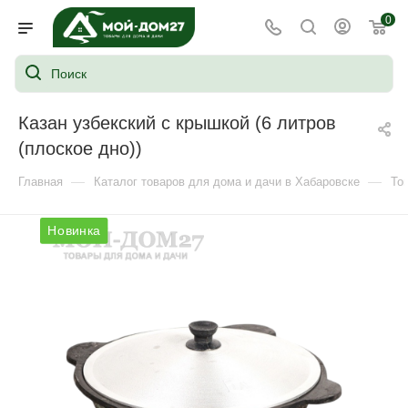
0
Казан узбекский с крышкой (6 литров
(плоское дно))
—
—
Главная
Каталог товаров для дома и дачи в Хабаровске
То
Новинка