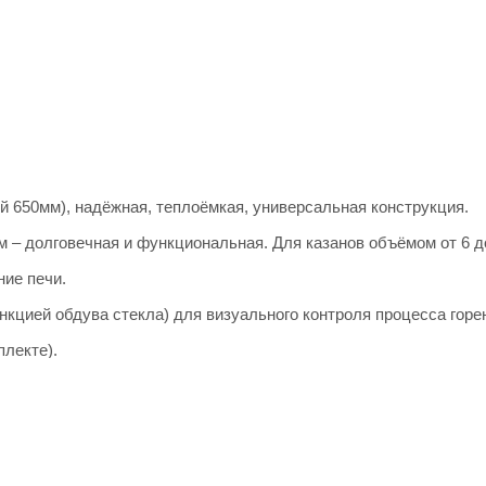
 650мм), надёжная, теплоёмкая, универсальная конструкция.
м – долговечная и функциональная. Для казанов объёмом от 6 до
ие печи.
кцией обдува стекла) для визуального контроля процесса горе
плекте).
баш, имеющего низкую теплопроводность и высокую влагоустойч
ов.