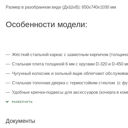
Размер в разобранном виде (ДхШхВ): 650х740х1030 мм
Особенности модели:
Жёсткий стальной каркас с шамотным кирпичом (толщиной
Стальная плита толщиной 6 мм с кругами D-320 и D-450 м
Чугунный колосник и зольный ящик облегчают обслуживан
Стальная топочная дверка с термостойким стеклом (с фун
Удобные крючки-подвесы для аксессуаров (кочерга в ком
Дымоход D-100 мм с шибером и зонтиком.
Удобные столики из термически обработанного дерева а
Документы
Крестовина с крючками для подвеса различных аксессуар