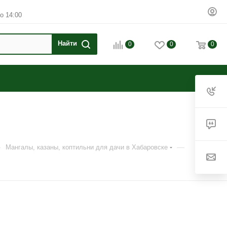
о 14:00
0
0
0
—
—
Мангалы, казаны, коптильни для дачи в Хабаровске