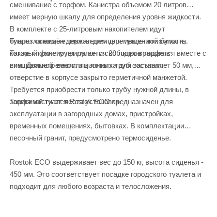
смешивание с торфом. Канистра объемом 20 литров
имеет мерную шкалу для определения уровня жидкости.
В комплекте с 25-литровым накопителем идут
Туалет оснащён держателем для туалетной бумаги,
биоразлагаемые пакеты для перемещения компоста.
который фиксирует рулон и свободно вращается вместе с
Также к туалету прилагается 20 литров торфа в
ним. Диаметр вентиляционных труб составляет 50 мм,
специальной емкости и лопатка для засыпки.
отверстие в корпусе закрыто герметичной манжетой.
Требуется приобрести только трубу нужной длины, в
Торфяной туалет Rostok ЕСО предназначен для
зависимости от места установки.
эксплуатации в загородных домах, пристройках,
временных помещениях, бытовках. В комплектации
песочный гранит, предусмотрено термосиденье.
Rostok ECO выдерживает вес до 150 кг, высота сиденья -
450 мм. Это соответствует посадке городского туалета и
подходит для любого возраста и телосложения.