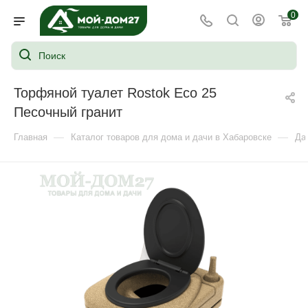
0
Торфяной туалет Rostok Eco 25
Песочный гранит
—
—
Главная
Каталог товаров для дома и дачи в Хабаровске
Да