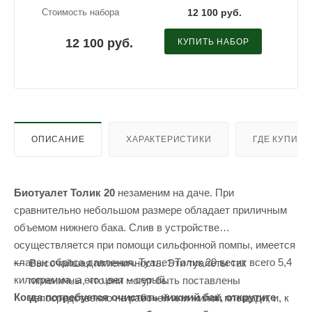
Стоимость набора
12 100 руб.
12 100 руб.
КУПИТЬ НАБОР
ОПИСАНИЕ
ХАРАКТЕРИСТИКИ
ГДЕ КУПИТЬ
Биотуалет Толик 20
незаменим на даче. При
сравнительно небольшом размере обладает приличным
объемом нижнего бака. Слив в устройстве
осуществляется при помощи сильфонной помпы, имеется
клапан сброса давления. Туалет Толик 20 весит всего 5,4
Высочайшая гигиеничность. Эти туалеты так
килограмма, а его цвет – серый.
гигиеничны, что они могут быть поставлены
Когда потребуется очистить нижний бак, открутите
непосредственно на рабочей или жилой площади, и, к