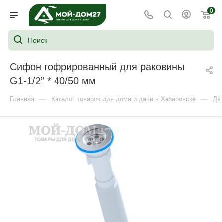
0
Сифон гофрированный для раковины
G1-1/2” * 40/50 мм
—
—
Главная
Каталог товаров для дома и дачи в Хабаровске
Да