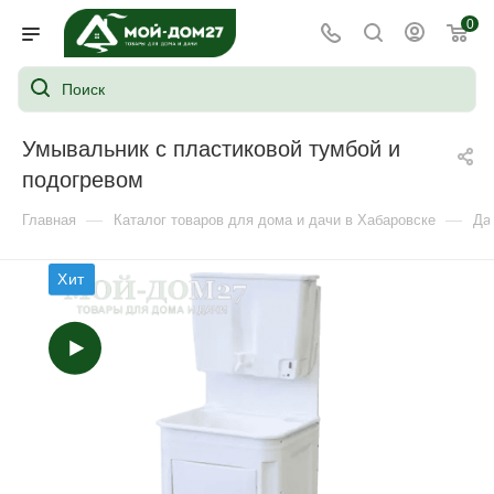
0
Умывальник с пластиковой тумбой и
подогревом
—
—
Главная
Каталог товаров для дома и дачи в Хабаровске
Да
Хит