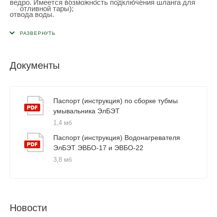
ведро. Имеется возможность подключения шланга для
отливной тары);
отвода воды.
Увеличенная высота тумбы;
Компактные размеры в разобранном виде - коробка
евростандарта 490х810х230 мм. Коробка помещается в
Документы
багажник легкового автомобиля или в ноги
пассажирского сидения;
Продукция сертифицирована.
Паспорт (инструкция) по сборке тубмы
умывальника ЭлБЭТ
1,4 мб
Паспорт (инструкция) Водонагревателя
ЭлБЭТ ЭВБО-17 и ЭВБО-22
3,8 мб
Новости