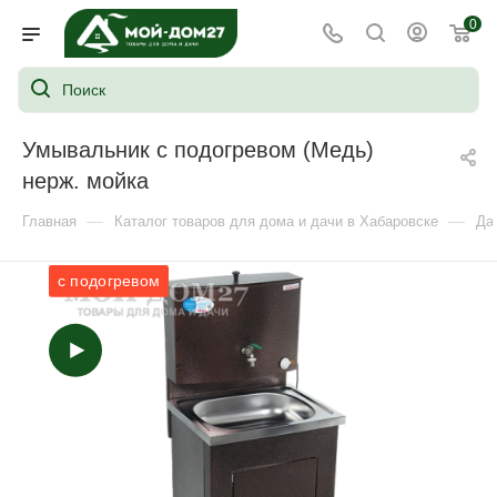
0
Умывальник с подогревом (Медь)
нерж. мойка
—
—
Главная
Каталог товаров для дома и дачи в Хабаровске
Да
с подогревом