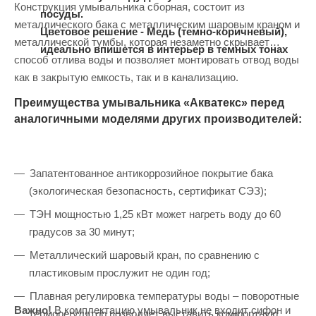
Конструкция умывальника сборная, состоит из
посуды.
металлического бака с металлическим шаровым краном и
Цветовое решение - Медь (темно-коричневый),
металлической тумбы, которая незаметно скрывает
идеально впишется в интерьер в темных тонах
способ отлива воды и позволяет монтировать отвод воды
как в закрытую емкость, так и в канализацию.
Преимущества умывальника «Акватекс» перед
аналогичными моделями других производителей:
Запатентованное антикоррозийное покрытие бака
(экологическая безопасность, сертификат СЭЗ);
ТЭН мощностью 1,25 кВт может нагреть воду до 60
градусов за 30 минут;
Металлический шаровый кран, по сравнению с
пластиковым прослужит не один год;
Плавная регулировка температуры воды – поворотные
Важно!
В комплектацию умывальник не входит сифон и
терморегулятор позволяет выставить комфортную