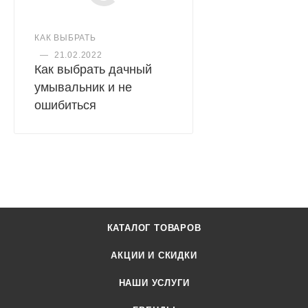
транспортировки). Коробка помещается в багажник
легкового автомобиля или в ноги пассажирского
сидения;
КАК ВЫБРАТЬ
—
21.02.2022
Продукция сертифицирована.
Как выбрать дачный
умывальник и не
ошибиться
КАТАЛОГ ТОВАРОВ
АКЦИИ И СКИДКИ
НАШИ УСЛУГИ