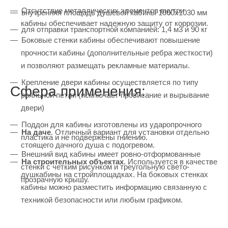
Отсутствие металлических элементов внутри
внутренняя площадь душевой кабины 1060х1030 мм
кабины обеспечивает надежную защиту от коррозии.
для отправки транспортной компанией: 1,4 м3 и 90 кг
Боковые стенки кабины обеспечивают повышение
прочности кабины (дополнительные ребра жесткости)
и позволяют размещать рекламные материалы.
Крепление двери кабины осуществляется по типу
Сфера применения:
рояльной петли (исключает провисание и вырывание
двери)
Поддон для кабины изготовлены из ударопрочного
На даче
. Отличный вариант для установки отдельно
пластика и не подвержены гниению.
стоящего дачного душа с подогревом.
Внешний вид кабины имеет ровно-отформованные
На строительных объектах
. Используется в качестве
стенки с четким рисунком и треугольную свето-
душкабины на стройплощадках. На боковых стенках
прозрачную крышу.
кабины можно разместить информацию связанную с
техникой безопасности или любым графиком.