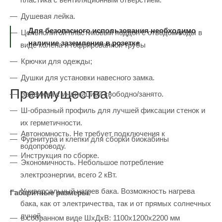
Душевая лейка.
Для безопасного использования необходимо
Цельнолитой пластиковый поддон с отводом воды в
наличие заземления в розетке
виде колена и гофрированной трубы
Крючки для одежды;
Душки для установки навесного замка.
Преимущества:
Задвижка с индикацией свободно/занято.
Ш-образный профиль для лучшей фиксации стенок и
их герметичности.
Автономность. Не требует подключения к
Фурнитура и клепки для сборки биокабины
водопроводу.
Инструкция по сборке.
Экономичность. Небольшое потребление
электроэнергии, всего 2 кВт.
Универсальный нагрев бака. Возможность нагрева
Габаритные размеры:
бака, как от электричества, так и от прямых солнечных
лучей.
в собранном виде ШхДхВ: 1100х1200х2200 мм