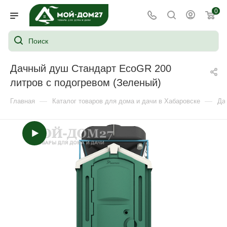
0
Дачный душ Стандарт EcoGR 200
литров с подогревом (Зеленый)
—
—
Главная
Каталог товаров для дома и дачи в Хабаровске
Да