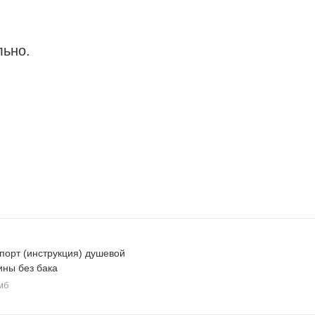
льно.
порт (инструкция) душевой
ины без бака
мб