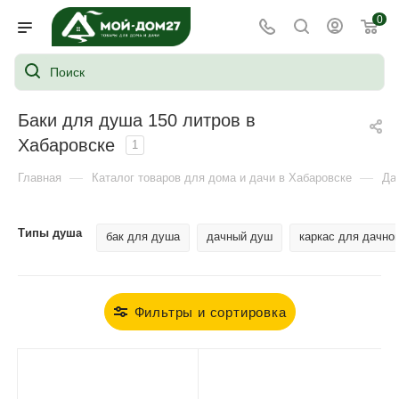
0
Баки для душа 150 литров в
Хабаровске
1
—
—
Главная
Каталог товаров для дома и дачи в Хабаровске
Да
Типы душа
бак для душа
дачный душ
каркас для дачно
Фильтры и сортировка