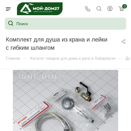
0
Комплект для душа из крана и лейки
с гибким шлангом
—
—
Главная
Каталог товаров для дома и дачи в Хабаровске
Да