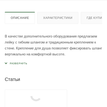
ОПИСАНИЕ
ХАРАКТЕРИСТИКИ
ГДЕ КУПИТЬ
В качестве дополнительного оборудования предлагаем
лейку c гибким шлангом и традиционным креплением к
стене. Крепление для душа позволяет фиксировать шланг
вертикально на комфортной высоте.
Диаметр лейки 65 мм, длина шланга составляет 1,5 м.
Лейка снабжена краном с ручкой-флажком для открытия/
закрытия подачи воды, надежно соединена со шлангом,
Статьи
обладает эргономичной ручкой. Материал устойчив к
постоянному воздействию влаги, бытовой химии и
средств гигиены.