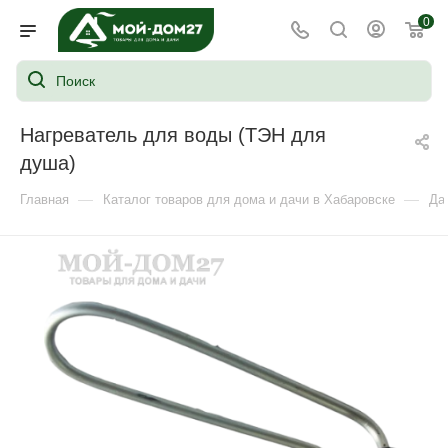
0
Нагреватель для воды (ТЭН для
душа)
—
—
Главная
Каталог товаров для дома и дачи в Хабаровске
Да