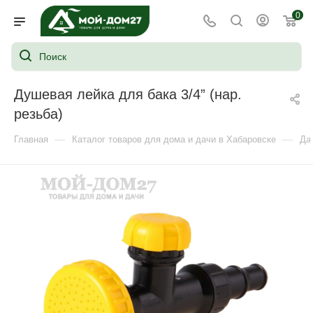
0
Душевая лейка для бака 3/4” (нар.
резьба)
—
—
Главная
Каталог товаров для дома и дачи в Хабаровске
Да