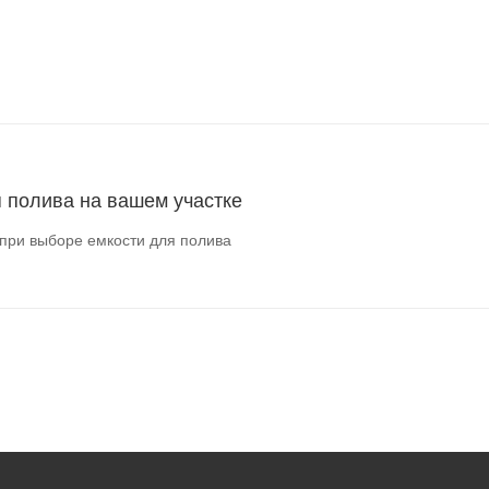
составы. В большинстве случаев они выпускаются в виде лент.
 магазине.
я полива на вашем участке
при выборе емкости для полива