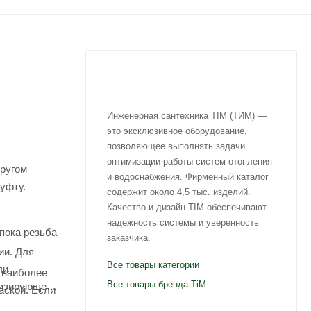
Инженерная сантехника TIM (ТИМ) —
это эксклюзивное оборудование,
позволяющее выполнять задачи
оптимизации работы систем отопления
другом
и водоснабжения. Фирменный каталог
муфту.
содержит около 4,5 тыс. изделий.
Качество и дизайн TIM обеспечивают
надежность системы и уверенность
пока резьба
заказчика.
ии. Для
Все товары категории
ли
 наиболее
Все товары бренда TiM
тизирующего
аской. Если