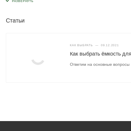
герметичности все-таки лучше приобретать специальные 
Приобрести их можно практически в любом строительном
Статьи
КАК ВЫБРАТЬ
—
09.12.2021
Как выбрать ёмкость дл
Ответим на основные вопросы 