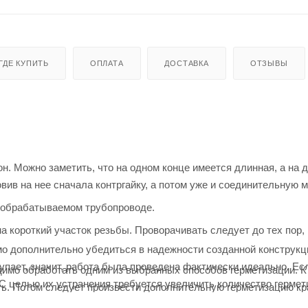
ГДЕ КУПИТЬ
ОПЛАТА
ДОСТАВКА
ОТЗЫВЫ
н. Можно заметить, что на одном конце имеется длинная, а на 
овив на нее сначала контргайку, а потом уже и соединительную 
в обрабатываемом трубопроводе.
короткий участок резьбы. Проворачивать следует до тех пор, 
мо дополнительно убедиться в надежности созданной конструкц
тупает, значит, работа была проведена фактически идеально. Ес
имо обработать одним из выбранных способов герметизации. К
 С целью их устранения требуется увеличить количество герме
ть. Потом следует произвести дополнительную герметизацию кр
использовать обычную краску для этой цели. Но для большей