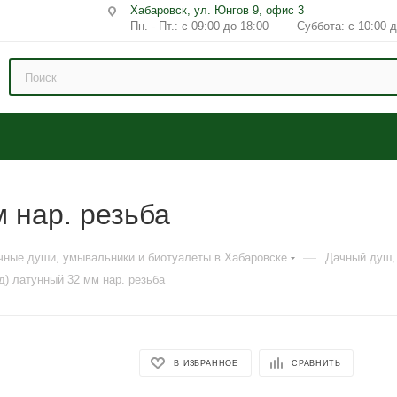
Хабаровск, ул. Юнгов 9, офис 3
Пн. - Пт.: с 09:00 до 18:00 Суббота: с 10:00 д
м нар. резьба
—
чные души, умывальники и биотуалеты в Хабаровске
Дачный душ,
д) латунный 32 мм нар. резьба
В ИЗБРАННОЕ
СРАВНИТЬ