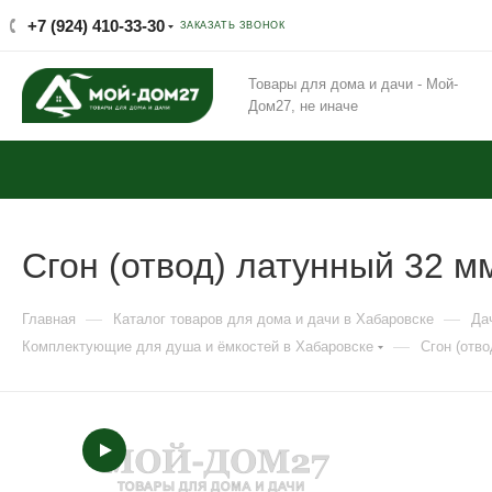
+7 (924) 410-33-30
ЗАКАЗАТЬ ЗВОНОК
Товары для дома и дачи - Мой-
Дом27, не иначе
Сгон (отвод) латунный 32 м
—
—
Главная
Каталог товаров для дома и дачи в Хабаровске
Да
—
Комплектующие для душа и ёмкостей в Хабаровске
Сгон (отво