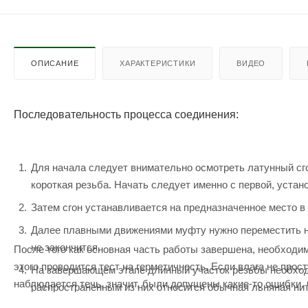
ОПИСАНИЕ
ХАРАКТЕРИСТИКИ
ВИДЕО
Последовательность процесса соединения:
Для начала следует внимательно осмотреть латунный сго
короткая резьба. Начать следует именно с первой, устан
Затем сгон устанавливается на предназначенное место 
Далее плавными движениями муфту нужно переместить на 
не закончится.
После того как основная часть работы завершена, необходи
этого проводится тест на герметичность. Если влага не прос
На завершающем этапе длинный участок резьбы необход
наблюдается течь, значит, были допущены какие-то ошибки.
распространенным из них относится обычная льняная ни
материала.
не хочется тратить дополнительные средства, то можно 