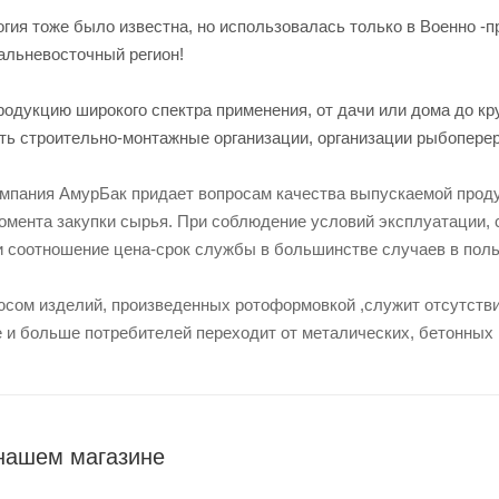
гия тоже было известна, но использовалась только в Военно 
альневосточный регион!
родукцию широкого спектра применения, от дачи или дома до к
ть строительно-монтажные организации, организации рыбоперер
мпания АмурБак придает вопросам качества выпускаемой проду
омента закупки сырья. При соблюдение условий эксплуатации, 
и соотношение цена-срок службы в большинстве случаев в поль
сом изделий, произведенных ротоформовкой ,служит отсутстви
 и больше потребителей переходит от металических, бетонных 
нашем магазине