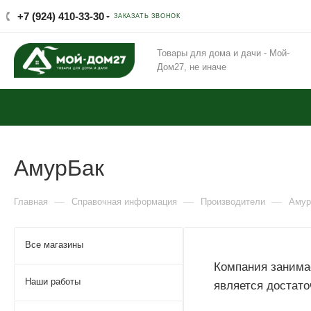
+7 (924) 410-33-30
ЗАКАЗАТЬ ЗВОНОК
Товары для дома и дачи - Мой-
Дом27, не иначе
АмурБак
—
—
—
Главная
Справочная информация
Производители
Амур
Все магазины
Компания занимае
Наши работы
является достат