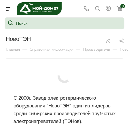
0
НовоТЭН
—
—
—
Главная
Справочная информация
Производители
Ново
С 2000г. Завод электротермического
оборудования “HовоTЭH” один из лидеров
среди сибирских производителей трубчатых
электронагревателей (TЭHов).