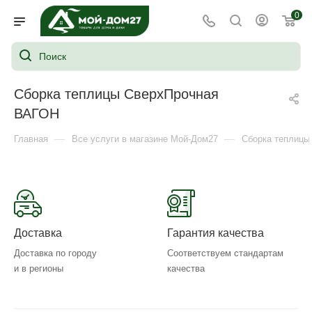
0
Сборка теплицы СверхПрочная
ВАГОН
—
—
Главная
Все услуги в магазине Мой-Дом27
Сборка теплицы
Доставка
Гарантия качества
Доставка по городу
Соответствуем стандартам
и в регионы
качества