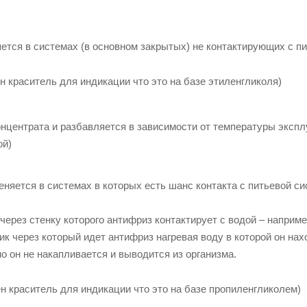
ется в системах (в основном закрытых) не контактирующих с п
н краситель для индикации что это на базе этиленгликоля)
онцентрата и разбавляется в зависимости от температуры экспл
ой)
еняется в системах в которых есть шанс контакта с питьевой с
через стенку которого антифриз контактирует с водой – наприм
вик через который идет антифриз нагревая воду в которой он на
но он не накапливается и выводится из организма.
н краситель для индикации что это на базе пропиленгликолем)