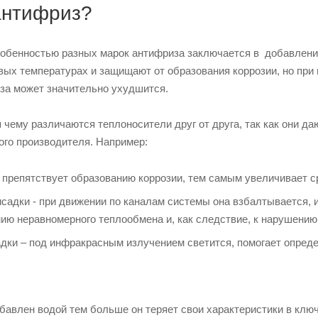
антифриз?
собенностью разных марок антифриза заключается в добавлени
ых температурах и защищают от образования коррозии, но при
за может значительно ухудшится.
 чему различаются теплоносители друг от друга, так как они д
ого производителя. Например:
 препятствует образованию коррозии, тем самым увеличивает 
адки - при движении по каналам системы она взбалтывается, и 
нию неравномерного теплообмена и, как следствие, к нарушени
ки – под инфракрасным излучением светится, помогает опреде
авлен водой тем больше он теряет свои характеристики в ключ