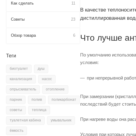
Как сделать
11
В качестве теплоносит
дистиллированная вод
Советы
23
Обзор товара
6
Что лучше ан
По умолчанию использова
Теги
условия:
биотуалет
душ
при непрерывной работ
канализация
насос
опрыскиватель
отопление
При замерзании (кристалл
парник
полив
поликарбонат
последствий будет стоить
советы
теплица
При нагреве воды она рас
туалетная кабина
умывальник
ёмкость
Условия при которых лучш