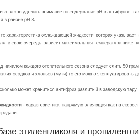
иза важно уделить внимание на содержание pH в антифризе, та
я в районе pH 8.
это характеристика охлаждающей жидкости, которая указывает 
ля, в свою очередь, зависит максимальная температура ниже нул
 началом каждого отопительного сезона следует слить 50 грамм
икаких осадков и хлопьев (мути) то его можно эксплуатировать 
сколько может храниться антифриз разлитый в заводскую тару
жидкости
- характеристика, напрямую влияющая как на скорост
ередачи.
базе этиленгликоля и пропиленгли