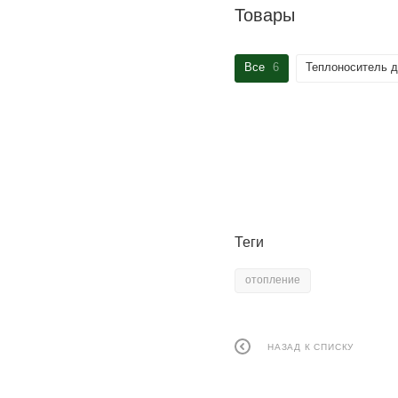
Товары
Все
6
Теплоноситель д
Теги
отопление
НАЗАД К СПИСКУ