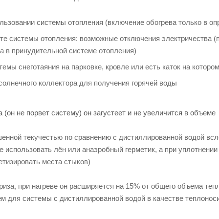
льзовании системы отопления (включение обогрева только в о
те системы отопления: возможные отключения электричества (п
а в принудительной системе отопления)
темы снеготаяния на парковке, кровле или есть каток на котор
солнечного коллектора для получения горячей воды
(он не порвет систему) он загустеет и не увеличится в объеме
енной текучестью по сравнению с дистиллированной водой всле
 использовать лён или анаэробный герметик, а при уплотнении
етизировать места стыков)
иза, при нагреве он расширяется на 15% от общего объема те
м для системы с дистиллированной водой в качестве теплонос