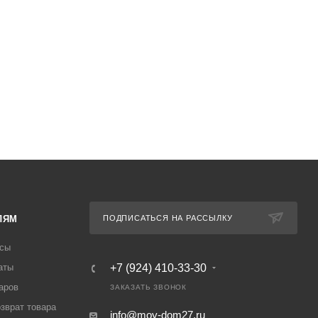
ЛЯМ
ПОДПИСАТЬСЯ НА РАССЫЛКУ
осы
аты
+7 (924) 410-33-30
аров
ЗАКАЗАТЬ ЗВОНОК
озврат товара
info@moy-dom27.ru