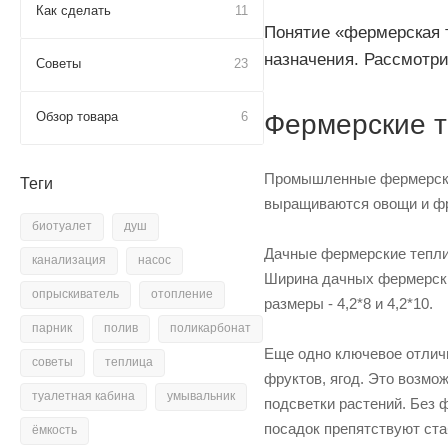
Как сделать
11
Понятие «фермерская 
назначения. Рассмотри
Советы
23
Обзор товара
6
Фермерские т
Промышленные фермерские
Теги
выращиваются овощи и фр
биотуалет
душ
Дачные фермерские теплиц
канализация
насос
Ширина дачных фермерских
опрыскиватель
отопление
размеры - 4,2*8 и 4,2*10.
парник
полив
поликарбонат
Еще одно ключевое отлич
советы
теплица
фруктов, ягод. Это возмо
туалетная кабина
умывальник
подсветки растений. Без
посадок препятствуют ст
ёмкость