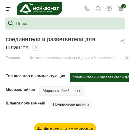
0
соединители и разветвители для
шлангов
18
—
—
Главная
Каталог товаров для дома и дачи в Хабаровске
Ин
Тип шлангов и комплектующих
соединители и разветвители дл
Морозостойкие
Морозостойкий шланг
Шланги поливочный
Поливочные шланги
Фильтры и сортировка