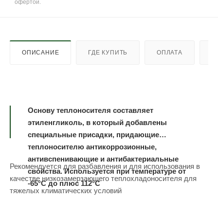
офертой.
ОПИСАНИЕ
ГДЕ КУПИТЬ
ОПЛАТА
Д
Основу теплоносителя составляет
этиленгликоль, в который добавлены
специальные присадки, придающие
теплоносителю антикоррозионные,
антивспенивающие и антибактериальные
Рекомендуется для разбавления и для использования в
свойства. Используется при температуре от
качестве низкозамерзающего теплохладоносителя для
-65°С до плюс 112°С
тяжелых климатических условий