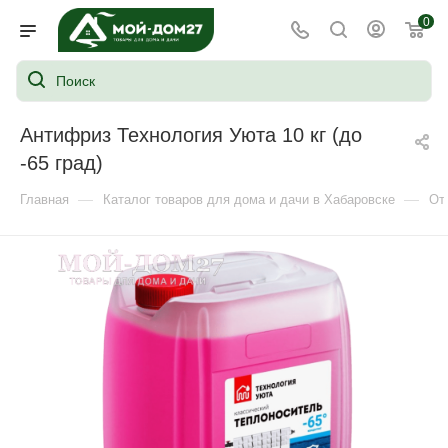
0
Антифриз Технология Уюта 10 кг (до
-65 град)
—
—
Главная
Каталог товаров для дома и дачи в Хабаровске
От