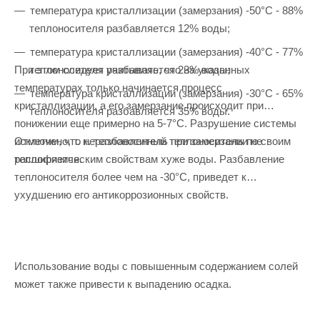
температура кристаллизации (замерзания) -50°С - 88%
теплоносителя разбавляется 12% воды;
температура кристаллизации (замерзания) -40°С - 77%
При этом следует учитывать, что на указанных
теплоносителя разбавляется 23% воды;
температурах только начинается процесс
температура кристаллизации (замерзания) -30°С - 65%
кристаллизации, а его замерзание происходит при
теплоносителя разбавляется 35% воды.
понижении еще примерно на 5-7°С. Разрушение системы
Отметим, что неразбавленный теплоноситель по своим
исключено, т. к. теплоноситель при замерзании не
теплофизическим свойствам хуже воды. Разбавление
расширяется.
теплоносителя более чем на -30°С, приведет к
ухудшению его антикоррозионных свойств.
Использование воды с повышенным содержанием солей
может также привести к выпадению осадка.