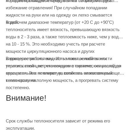
попадания в пищевые продукты и в питьевую воду во
хорошие прокладки и качественная сборка системы.
избежание отравления! При случайном попадании
жидкости на руки или на одежду он легко смывается
В рабочем диапазоне температур (от +20 С до +90"С)
водой.
теплоноситель имеет вязкость, превышающую вязкость
воды в 2 - 3 раза, а также теплоемкость ниже, чем у воды,
на 10 - 15 %. Это необходимо учесть при расчете
мощности циркуляционного насоса и других
В процессе работы жидкость может ослабить или
характеристик системы. Из-за повышенной вязкости
утратить свой цвет, что связано с термическим распадом
теплоносителя, не рекомендуем в системе, остывшей до
красителя. Это не влияет на свойства низкозамерзающего
отрицательных температур, включать отопительный
теплоносителя.
котел сразу на полную мощность, а прогревать систему
постепенно.
Внимание!
Срок службы теплоносителя зависит от режима его
эксплуатации.