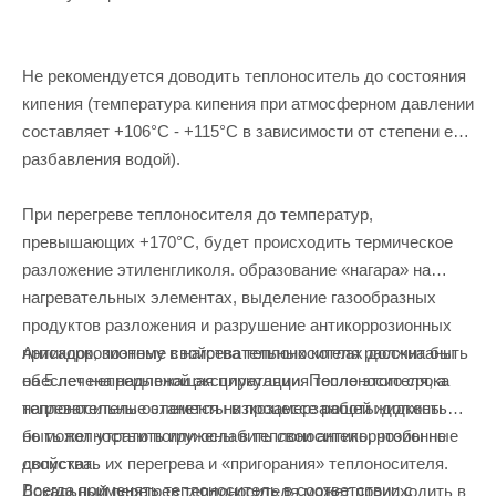
Не рекомендуется доводить теплоноситель до состояния
кипения (температура кипения при атмосферном давлении
составляет +106°С - +115°С в зависимости от степени его
разбавления водой).
При перегреве теплоносителя до температур,
превышающих +170°С, будет происходить термическое
разложение этиленгликоля. образование «нагара» на
нагревательных элементах, выделение газообразных
продуктов разложения и разрушение антикоррозионных
Антикоррозионные свойства теплоносителя рассчитаны
присадок, поэтому в нагревательных котлах должна быть
на 5 лет непрерывной эксплуатации. После этого срока
обеспечена надлежащая циркуляция теплоносителя, а
теплоноситель останется низкозамерзающей жидкостью,
нагревательные элементы в процессе работы должны
но может утратить или ослабить свои антикоррозионные
быть полностью погружены в теплоноситель, чтобы не
свойства.
допускать их перегрева и «пригорания» теплоносителя.
Всегда применять теплоноситель в соответствии с
Локальный перегрев теплоносителя может происходить в