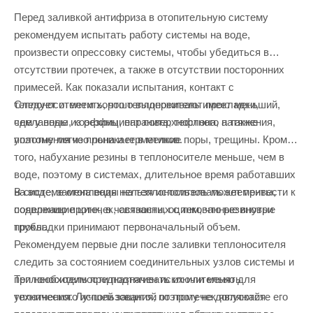
Перед заливкой антифриза в отопительную систему
рекомендуем испытать работу системы на воде,
произвести опрессовку системы, чтобы убедиться в
отсутствии протечек, а также в отсутствии посторонних
примесей. Как показали испытания, контакт с
Следует отметить, что теплоноситель имеет меньший,
теплоносителем хорошо выдерживают прокладки,
чем у воды, коэффициент поверхностного натяжения,
сделанные из резины, паранита, тефлона, а также
поэтому легче проникает в мелкие поры, трещины. Кроме
уплотнения изо льна и герметиков.
того, набухание резины в теплоносителе меньше, чем в
воде, поэтому в системах, длительное время работавших
В системе отопления нельзя использовать элементы,
на воде, замена воды на теплоноситель может привести к
содержащие цинк, в частности, оцинкованные внутри
появлению протечек, связанных с тем, что резиновые
трубы.
прокладки принимают первоначальный объем.
Рекомендуем первые дни после заливки теплоносителя
следить за состоянием соединительных узлов системы и
Теплоноситель предназначен исключительно для
при необходимости подтягивать их или менять
технического использования, поэтому не допускайте его
уплотнения. Лучшей защитой от протечек являются