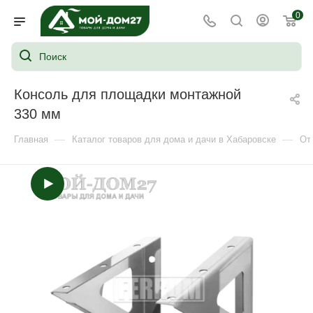
0
Консоль для площадки монтажной
330 мм
—
—
Главная
Каталог товаров для дома и дачи в Хабаровске
От