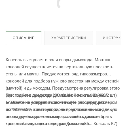
ОПИСАНИЕ
ХАРАКТЕРИСТИКИ
ИНСТРУКЦИ
Консоль выступает в роли опоры дымохода. Монтаж
консолей осуществляется на вертикальную плоскость
cтены или мачты. Предусмотрен ряд типоразмеров
консолей для подбора нужного расстояния между стеной
(мачтой) и дымоходом. Предусмотрена регулировка этого
При подборе дымохода для банной печи на данном
расстояния в пределах 100мм. На Консоль К2 (430/2 шт)
элементе не следует экономить. Не рекомендуется
L-330 можно установить монтажную площадку размером
использовать конструкции, не предназначенные для
до Ф210х150, а если необходимо установить монтажную
опоры дымохода. Нельзя использовать стеновые
площадку большего размера, то необходимо выбрать
кронштейны в качестве опоры дымохода.
консоль следующего порядка (Консоль К5... Консоль К7).