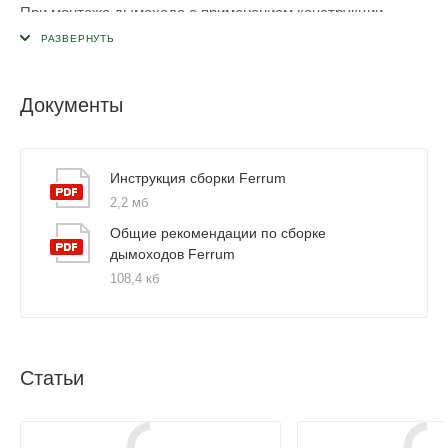
При монтаже дымохода с применением конструкции
Консоль + Монтажная площадка данные элементы
необходимо устанавливать на вертикальных участках
через каждые 3-4м сэндвичей и в местах, где необходимо
Документы
поддерживать большой вес конструкции (после поворотов
сэндвич-тройниками, сэндвич-коленами).
Инструкция сборки Ferrum
2,2 мб
Общие рекомендации по сборке
дымоходов Ferrum
108,4 кб
Статьи