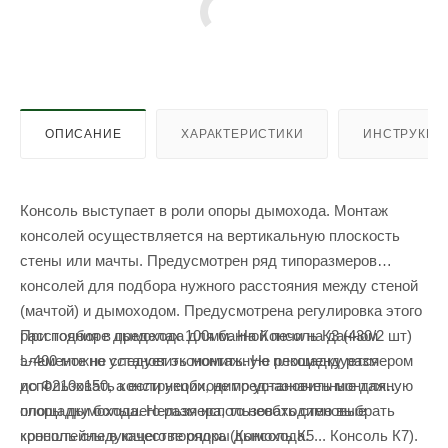
ОПИСАНИЕ
ХАРАКТЕРИСТИКИ
ИНСТРУКЦИ
Консоль выступает в роли опоры дымохода. Монтаж
консолей осуществляется на вертикальную плоскость
cтены или мачты. Предусмотрен ряд типоразмеров
консолей для подбора нужного расстояния между стеной
(мачтой) и дымоходом. Предусмотрена регулировка этого
При подборе дымохода для банной печи на данном
расстояния в пределах 100мм. На Консоль К3 (430/2 шт)
элементе не следует экономить. Не рекомендуется
L-400 можно установить монтажную площадку размером
использовать конструкции, не предназначенные для
до Ф210х150, а если необходимо установить монтажную
опоры дымохода. Нельзя использовать стеновые
площадку большего размера, то необходимо выбрать
кронштейны в качестве опоры дымохода.
консоль следующего порядка (Консоль К5... Консоль К7).