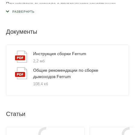
При монтаже дымохода с применением конструкции
Консоль + Монтажная площадка данные элементы
необходимо устанавливать на вертикальных участках
через каждые 3-4м сэндвичей и в местах, где необходимо
Документы
поддерживать большой вес конструкции (после поворотов
сэндвич-тройниками, сэндвич-коленами).
Инструкция сборки Ferrum
2,2 мб
Общие рекомендации по сборке
дымоходов Ferrum
108,4 кб
Статьи