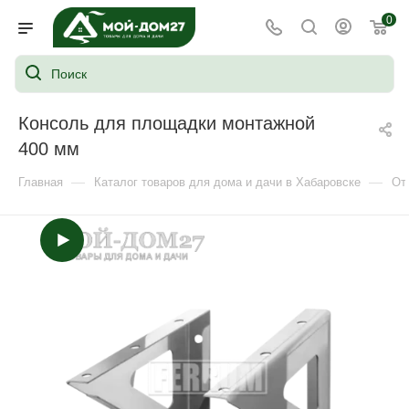
0
Консоль для площадки монтажной
400 мм
—
—
Главная
Каталог товаров для дома и дачи в Хабаровске
От