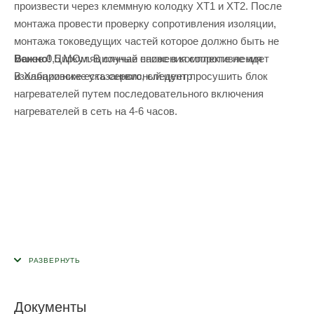
произвести через клеммную колодку ХТ1 и ХТ2. После
монтажа провести проверку сопротивления изоляции,
монтажа токоведущих частей которое должно быть не
Важно!
Циркуляционный насос в комплекте не идет
менее 0,5 МОм. В случае снижения сопротивления
В Хабаровске есть сервисный центр
изоляции ниже указанного, следует просушить блок
нагревателей путем последовательного включения
нагревателей в сеть на 4-6 часов.
Документы