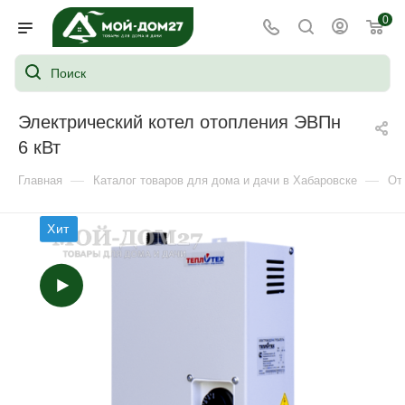
0
Электрический котел отопления ЭВПн
6 кВт
—
—
Главная
Каталог товаров для дома и дачи в Хабаровске
От
Хит