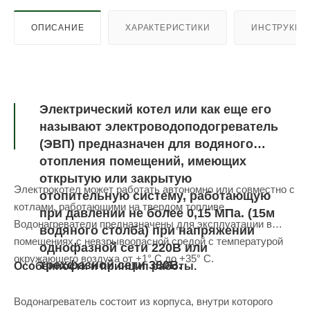
ОПИСАНИЕ
ХАРАКТЕРИСТИКИ
ИНСТРУКЦИ
Электрический котел или как еще его
называют электроводоподогреватель
(ЭВП) предназначен для водяного
отопления помещений, имеющих
открытую или закрытую
Электрокотел может работать автономно или совместно с
отопительную систему, работающую
котлами, работающими на твердом топливе.
при давлении не более 0,15 МПа. (15м
Водонагреватели предназначены для эксплуатации в
водяного столба) при напряжении
помещениях с невзрывоопасной средой с температурой
однофазной сети 220В или
окружающего воздуха от +1° С до +35° С.
трехфазной сети 380В.
Особенности и принцип работы.
Водонагреватель состоит из корпуса, внутри которого