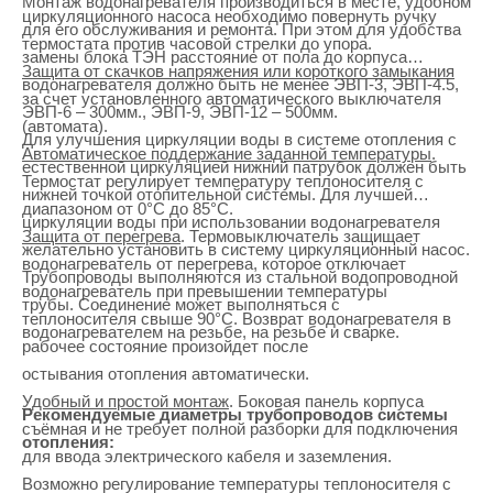
Монтаж водонагревателя производиться в месте, удобном
циркуляционного насоса необходимо повернуть ручку
для его обслуживания и ремонта. При этом для удобства
термостата против часовой стрелки до упора.
замены блока ТЭН расстояние от пола до корпуса
Защита от скачков напряжения или короткого замыкания
водонагревателя должно быть не менее ЭВП-3, ЭВП-4.5,
за счет установленного автоматического выключателя
ЭВП-6 – 300мм., ЭВП-9, ЭВП-12 – 500мм.
(автомата).
Для улучшения циркуляции воды в системе отопления с
Автоматическое поддержание заданной температуры
.
естественной циркуляцией нижний патрубок должен быть
Термостат регулирует температуру теплоносителя с
нижней точкой отопительной системы. Для лучшей
диапазоном от 0°С до 85°С.
циркуляции воды при использовании водонагревателя
Защита от перегрева
. Термовыключатель защищает
желательно установить в систему циркуляционный насос.
водонагреватель от перегрева, которое отключает
Трубопроводы выполняются из стальной водопроводной
водонагреватель при превышении температуры
трубы. Соединение может выполняться с
теплоносителя свыше 90°С. Возврат водонагревателя в
водонагревателем на резьбе, на резьбе и сварке.
рабочее состояние произойдет после
остывания отопления автоматически.
Удобный и простой монтаж
. Боковая панель корпуса
Рекомендуемые диаметры трубопроводов системы
съёмная и не требует полной разборки для подключения
отопления:
для ввода электрического кабеля и заземления.
Возможно регулирование температуры теплоносителя с