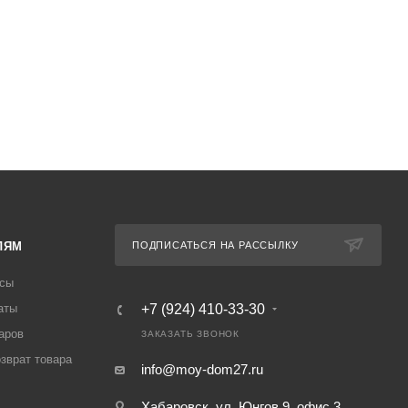
ЛЯМ
ПОДПИСАТЬСЯ НА РАССЫЛКУ
осы
аты
+7 (924) 410-33-30
аров
ЗАКАЗАТЬ ЗВОНОК
озврат товара
info@moy-dom27.ru
Хабаровск, ул. Юнгов 9, офис 3