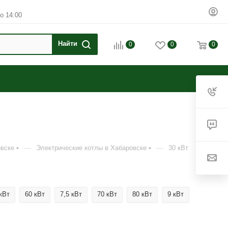
о 14:00
0
0
0
—
—
овске
Электрические котлы в Хабаровске
30 кВт
кВт
60 кВт
7,5 кВт
70 кВт
80 кВт
9 кВт