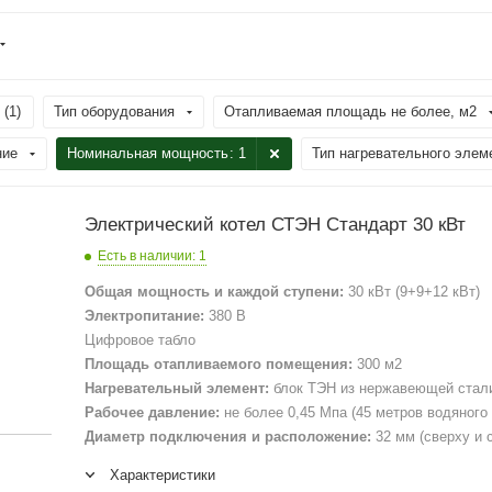
 (
1
)
Тип оборудования
Отапливаемая площадь не более, м2
ние
Номинальная мощность
: 1
Тип нагревательного элем
Электрический котел СТЭН Стандарт 30 кВт
Есть в наличии
: 1
Общая мощность и каждой ступени:
30 кВт (9+9+12 кВт)
Электропитание:
380 В
Цифровое табло
Площадь отапливаемого помещения:
300 м2
Нагревательный элемент:
блок ТЭН из нержавеющей стал
Рабочее давление:
не более 0,45 Мпа (45 метров водяного
Диаметр подключения и расположение:
32 мм (сверху и 
Характеристики