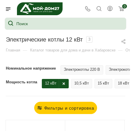
0
Электрические котлы 12 кВт
3
—
—
Главная
Каталог товаров для дома и дачи в Хабаровске
От
Номинальное напряжение
Электрокотлы 220 В
Электрокотл
Мощность котла
12 кВт
10,5 кВт
15 кВт
18 кВт
Фильтры и сортировка