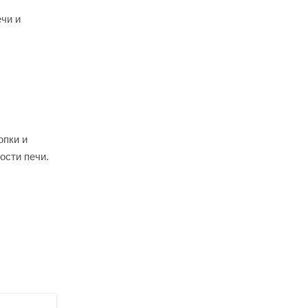
чи и
опки и
ости печи.