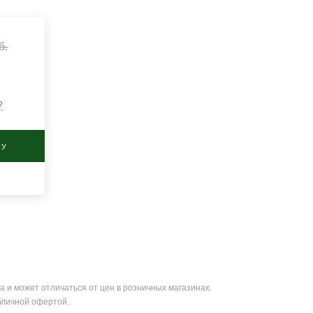
б.
?
НУ
а и может отличаться от цен в розничных магазинах.
бличной офертой.