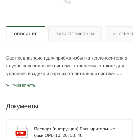
ОПИСАНИЕ
ХАРАКТЕРИСТИКИ
ИНСТРУКЦИ
Бак предназначен для приёма избытка теплоносителя в
случае переполнения системы отопления, а также для
удаления воздуха и пара из отопительной системы.
Расширительный бак открытого типа можно
устанавливать в системы отопления, работающие на
воде. Объем открытого расширительного бака должен
быть не менее 5% объема системы отопления. Бак
Документы
комплектуется крышкой, закрывающей заливное
отверстие для предотвращения попадания в бак пыли и
мусора.
Паспорт (инструкция) Расширительные
баки ОРБ-10, 20, 30, 40