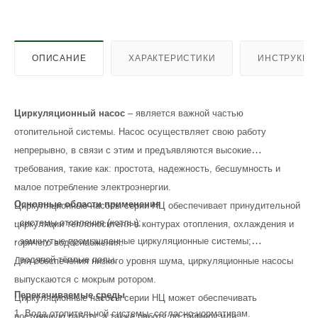
ОПИСАНИЕ
ХАРАКТЕРИСТИКИ
ИНСТРУКЦИ
Циркуляционный насос
– является важной частью
отопительной системы. Насос осуществляет свою работу
непрерывно, в связи с этим и предъявляются высокие
требования, такие как: простота, надежность, бесшумность и
малое потребление электроэнергии.
Основные области применения
Циркуляционные насосы серии НЦ обеспечивает принудительной
· системы отопления (котлы);
циркуляции теплоносителя в контурах отопления, охлаждения и
· замкнутые промышленные циркуляционные системы;
горячего водоснабжения.
· водяной тёплые полы.
Для обеспечения низкого уровня шума, циркуляционные насосы
выпускаются с мокрым ротором.
Перекачиваемые среды
Циркуляционные насосы серии НЦ может обеспечивать
1. Вода отопительной системы, согласно нормативам.
постоянную работу, а также работу по таймеру или