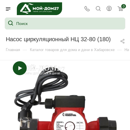
0
Насос циркуляционный НЦ 32-80 (180)
—
—
Главная
Каталог товаров для дома и дачи в Хабаровске
На