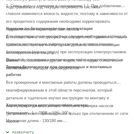
2. Смесь воды с гликолем в соотношении 1:1. При добавлении
подстраиваться под текущие потребности системы.
гликоля изменяется вязкость жидкости, поэтому в зависимости от
его процентного содержания необходимо корректировать
Указания по безопасности при эксплуатации
гидравлические характеристики насоса.
Для предотвращения несчастных случаев необходимо соблюдать
В соответствии с инструкцией производителей, применять только
правила эксплуатации энергоустановок и правила техники
высококачественные ингибиторные добавки, обеспечивающие
безопасности (охраны труда) при эксплуатации электроустановок.
антикоррозионную защиту.
Опасность поражения электрическим током следует полностью
Важно!
Использование других жидкостей следует обязательно
Техника безопасности при проверочных и монтажных
исключить.
согласовать с заводом производителем
работах
Все проверочные и монтажные работы должны проводиться
квалифицированным в этой области персоналом, который
детально и тщательно изучил инструкцию по монтажу и
Характеристики циркуляционного насоса:
эксплуатации данного насоса. Монтаж и проверка насосов
Напряжение - 1 ~ 230В ± 10%, 50Гц
(установок) может производиться только при отключенном от сети
Монтажная длина - 130/180 мм
насосе.
Максимальное допустимое рабочее давление - 10 атм
Категорически запрещено производить любые проверки при