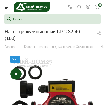
0
Насос циркуляционный UPC 32-40
(180)
—
—
Главная
Каталог товаров для дома и дачи в Хабаровске
На
Хит