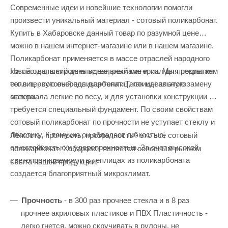
Современные идеи и новейшие технологии помогли
произвести уникальный материал - сотовый поликарбонат.
Купить в Хабаровске данный товар по разумной цене
можно в нашем интернет-магазине или в нашем магазине.
Поликарбонат применяется в массе отраслей народного
На сегодняшний день идеальный материал для покрытия
хозяйства, в строительстве, рекламе и т.п. Мы предлагаем
теплиц - сотовый поликарбонат. Теплицы из этого
его в первую очередь для теплиц, как идеальную замену
материала легкие по весу, и для установки конструкции не
стекла.
требуется специальный фундамент. По своим свойствам
сотовый поликарбонат по прочности не уступает стеклу и
Лёгкость, прочность, прозрачность - это всё сотовый
пластику. К тому же он обладает гибкостью,
поликарбонат. Хабаровск является основным рынком
огнестойкостью и ударопрочностью. За счет высокой
сбыта нашей продукции.
светопроницаемости в теплицах из поликарбоната
создается благоприятный микроклимат.
Прочность
- в 300 раз прочнее стекла и в 8 раз
прочнее акриловых пластиков и ПВХ Пластичность -
легко гнется, можно скручивать в рулоны, не