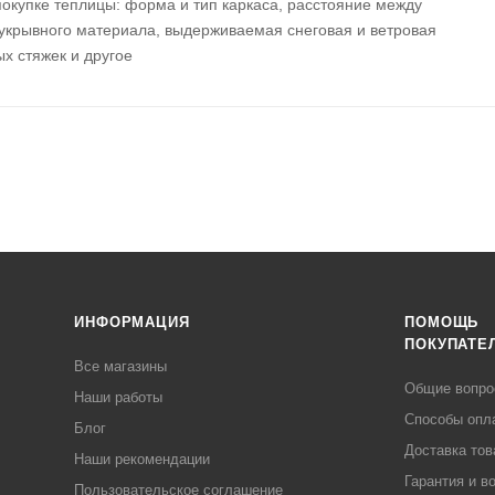
окупке теплицы: форма и тип каркаса, расстояние между
 укрывного материала, выдерживаемая снеговая и ветровая
ых стяжек и другое
ИНФОРМАЦИЯ
ПОМОЩЬ
ПОКУПАТЕ
Все магазины
Общие вопр
Наши работы
Способы опл
Блог
Доставка тов
Наши рекомендации
Гарантия и в
Пользовательское соглашение