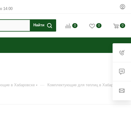
о 14:00
0
0
0
—
ующие в Хабаровске
Комплектующие для теплиц в Хабаровске