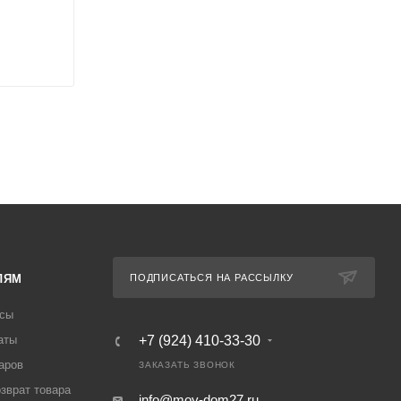
ЛЯМ
ПОДПИСАТЬСЯ НА РАССЫЛКУ
осы
аты
+7 (924) 410-33-30
аров
ЗАКАЗАТЬ ЗВОНОК
озврат товара
info@moy-dom27.ru