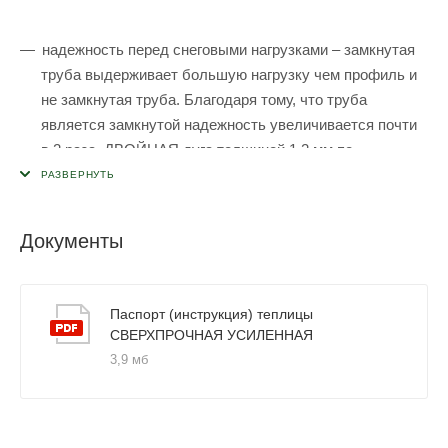
надежность перед снеговыми нагрузками – замкнутая
труба выдерживает большую нагрузку чем профиль и
не замкнутая труба. Благодаря тому, что труба
является замкнутой надежность увеличивается почти
в 2 раза. ДВОЙНАЯ дуга толщиной 1,2 мм по
сравнению с другими теплицами намного лучше
держит снеговую нагрузка;
надежность перед ветровыми нагрузками - шаг между
Документы
дугами 0,65 метров, что дает дополнительную
жесткость и устойчивость к порывам ветра;
Паспорт (инструкция) теплицы
долговечность – оцинкованная труба не ржавеет и не
СВЕРХПРОЧНАЯ УСИЛЕННАЯ
подвержена коррозии. Не теряет своих прочностных
3,9 мб
показателей с годами;
надежная сборка – сборка по методу “краб”
(соединение труб крепежной пластиной на болтах с