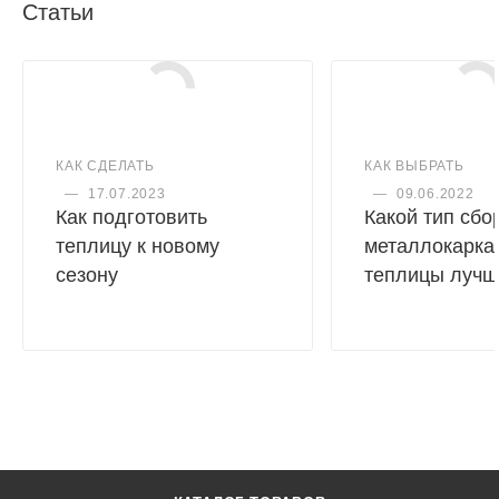
двух сторон), надежным методом сборки теплицы за
Статьи
счет жесткости крепления трубы друг к другу.
КАК СДЕЛАТЬ
КАК ВЫБРАТЬ
—
17.07.2023
—
09.06.2022
Как подготовить
Какой тип сбо
теплицу к новому
металлокарка
сезону
теплицы лучш